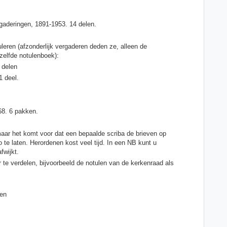
gaderingen, 1891-1953. 14 delen.
leren (afzonderlijk vergaderen deden ze, alleen de
zelfde notulenboek):
 delen
1 deel.
68. 6 pakken.
aar het komt voor dat een bepaalde scriba de brieven op
 te laten. Herordenen kost veel tijd. In een NB kunt u
fwijkt.
r te verdelen, bijvoorbeeld de notulen van de kerkenraad als
len