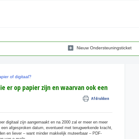
Nieuw Ondersteuningsticket
pier of digitaal?
e er op papier zijn en waarvan ook een
Afdrukken
er digitaal zijn aangemaakt en na 2000 zal er meer en meer
op een afgesproken datum, eventueel met terugwerkende kracht,
nden en liever – want minder makkelijk muteerbaar – PDF-
en van e-mails.