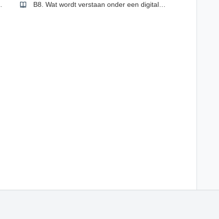
atiebeleid staan?
B8. Wat wordt verstaan onder een digitale handtekening en wat kan een kerk hiermee?