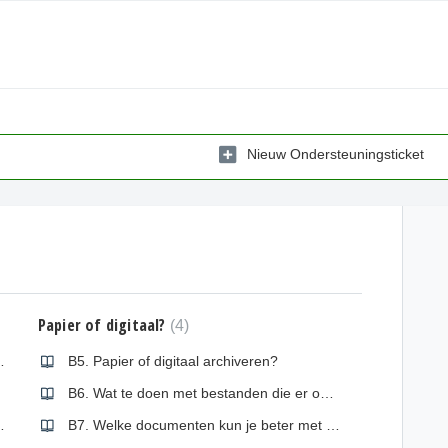
Nieuw Ondersteuningsticket
Papier of digitaal?
4
 kerkelijk informatiebeheer?
B5. Papier of digitaal archiveren?
ven?
B6. Wat te doen met bestanden die er op papier zijn en waarvan ook een digitaal origineel aanwezig is?
ivaris voldoen?
B7. Welke documenten kun je beter met de hand blijven tekenen?