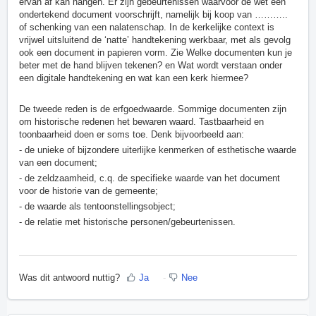
ervan af kan hangen. Er zijn gebeurtenissen waarvoor de wet een
ondertekend document voorschrijft, namelijk bij koop van ………..
of schenking van een nalatenschap. In de kerkelijke context is
vrijwel uitsluitend de ‘natte’ handtekening werkbaar, met als gevolg
ook een document in papieren vorm. Zie
Welke documenten kun je
beter met de hand blijven tekenen?
en
Wat wordt verstaan onder
een digitale handtekening en wat kan een kerk hiermee?
De tweede reden is de erfgoedwaarde. Sommige documenten zijn
om historische redenen het bewaren waard. Tastbaarheid en
toonbaarheid doen er soms toe. Denk bijvoorbeeld aan:
- de unieke of bijzondere uiterlijke kenmerken of esthetische waarde
van een document;
- de zeldzaamheid, c.q. de specifieke waarde van het document
voor de historie van de gemeente;
- de waarde als tentoonstellingsobject;
- de relatie met historische personen/gebeurtenissen.
Was dit antwoord nuttig?
Ja
Nee