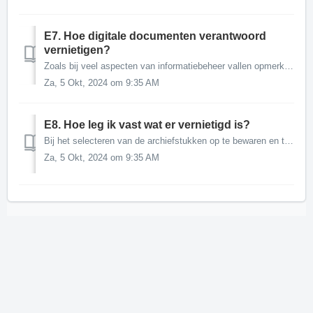
E7. Hoe digitale documenten verantwoord
vernietigen?
Zoals bij veel aspecten van informatiebeheer vallen opmerkingen over vernietigen uiteen in afspraken, gedrag en techniek. Digitale informatie kan gemakk...
Za, 5 Okt, 2024 om 9:35 AM
E8. Hoe leg ik vast wat er vernietigd is?
Bij het selecteren van de archiefstukken op te bewaren en te vernietigen dossiers, is het belangrijk om een lijst op te stellen van te vernietigen informati...
Za, 5 Okt, 2024 om 9:35 AM