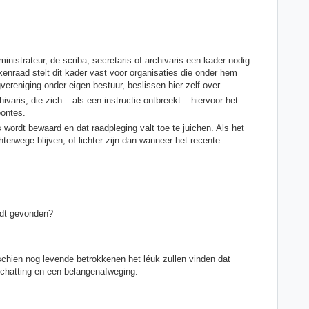
ministrateur, de scriba, secretaris of archivaris een kader nodig
nraad stelt dit kader vast voor organisaties die onder hem
vereniging onder eigen bestuur, beslissen hier zelf over.
hivaris, die zich – als een instructie ontbreekt – hiervoor het
oontes.
s wordt bewaard en dat raadpleging valt toe te juichen. Als het
erwege blijven, of lichter zijn dan wanneer het recente
rdt gevonden?
chien nog levende betrokkenen het léuk zullen vinden dat
nschatting en een belangenafweging.