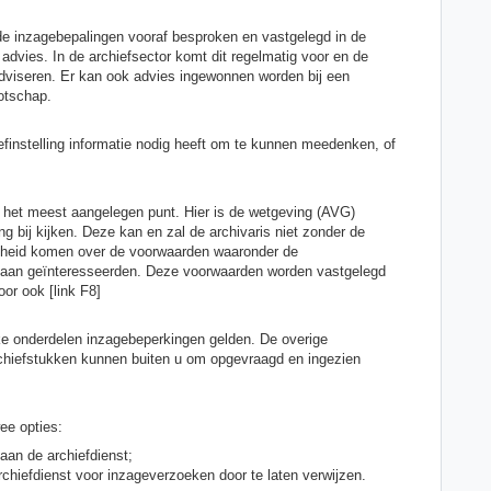
 de inzagebepalingen vooraf besproken en vastgelegd in de
vies. In de archiefsector komt dit regelmatig voor en de
 adviseren. Er kan ook advies ingewonnen worden bij een
otschap.
iefinstelling informatie nodig heeft om te kunnen meedenken, of
 het meest aangelegen punt. Hier is de wetgeving (AVG)
g bij kijken. Deze kan en zal de archivaris niet zonder de
kheid komen over de voorwaarden waaronder de
len aan geïnteresseerden. Deze voorwaarden worden vastgelegd
or ook [link F8]
e onderdelen inzagebeperkingen gelden. De overige
rchiefstukken kunnen buiten u om opgevraagd en ingezien
wee opties:
aan de archiefdienst;
rchiefdienst voor inzageverzoeken door te laten verwijzen.