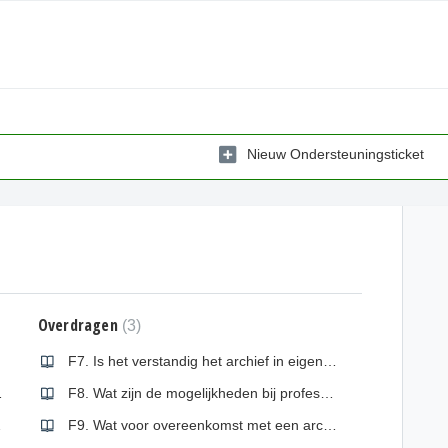
Nieuw Ondersteuningsticket
Overdragen
3
F7. Is het verstandig het archief in eigen beheer te houden?
t het archief?
F8. Wat zijn de mogelijkheden bij professionele archiefinstellingen?
eerd worden?
F9. Wat voor overeenkomst met een archiefinstelling en wat moet erin staan?